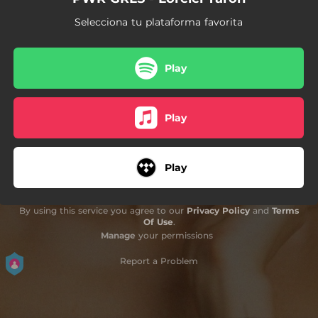
Selecciona tu plataforma favorita
Play
Play
Play
By using this service you agree to our
Privacy Policy
and
Terms
Of Use
.
Manage
your permissions
Report a Problem