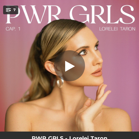
.
7
Amar es Mi Religión
You're all set!
03:44
Amar es Mi Religión
00:55
Cálmate (Audio Comentario)
03:45
Cálmate
03:11
Eres un Diamante
03:11
Eres un Diamante (Audio Comentario)
03:40
Cálmate (Remix)
03:19
Amar es mi Religión (Remix)
PWR GRLS - Lorelei Taron